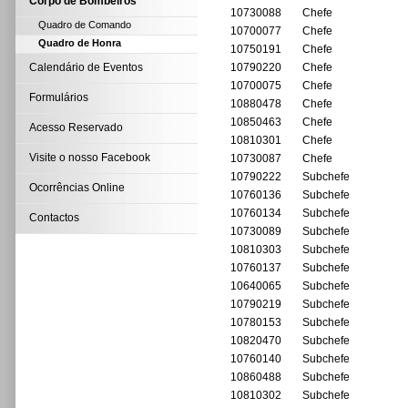
Corpo de Bombeiros
10730088
Chefe
Quadro de Comando
10700077
Chefe
Quadro de Honra
10750191
Chefe
Calendário de Eventos
10790220
Chefe
10700075
Chefe
Formulários
10880478
Chefe
10850463
Chefe
Acesso Reservado
10810301
Chefe
Visite o nosso Facebook
10730087
Chefe
10790222
Subchefe
Ocorrências Online
10760136
Subchefe
10760134
Subchefe
Contactos
10730089
Subchefe
10810303
Subchefe
10760137
Subchefe
10640065
Subchefe
10790219
Subchefe
10780153
Subchefe
10820470
Subchefe
10760140
Subchefe
10860488
Subchefe
10810302
Subchefe